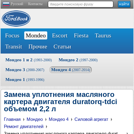
Русский
Контакты
Focus
Mondeo
Escort
Fiesta
Taurus
Transit
Прочие
Статьи
Мондео 1 и 2
Мондео 2
(1993-2000)
(1997-2000)
Мондео 3
Мондео 4
(2000-2007)
(2007-2014)
Мондео 1
(1993-1996)
Замена уплотнения масляного
картера двигателя duratorq-tdci
объемом 2,2 л
Главная
Мондео
Мондео 4
Силовой агрегат
Ремонт двигателей
Замена уплотнения масляного картера двигателя duratorq-tdci объемом 2,2 л