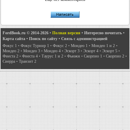
FordBook.ru © 2014-2026
•
Полная версия
•
Интересно почитать
•
Карта сайта
•
Поиск по сайту
•
Связь с администрацией
Фокус 1
•
Фокус Турнир 1
•
Фокус 2
•
Мондео 1
•
Мондео 1 и 2
•
Мондео 2
•
Мондео 3
•
Мондео 4
•
Эскорт 3
•
Эскорт 4
•
Эскорт 5
•
Фиеста 2
•
Фиеста 4
•
Таурус 1 и 2
•
Фьюжн
•
Скорпио 1
•
Скорпио 2
•
Сиерра
•
Транзит 2