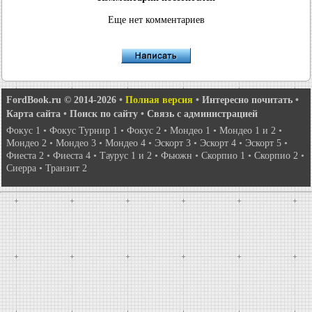
Еще нет комментариев
FordBook.ru © 2014-2026
•
Полная версия
•
Интересно почитать
•
Карта сайта
•
Поиск по сайту
•
Связь с администрацией
Фокус 1
•
Фокус Турнир 1
•
Фокус 2
•
Мондео 1
•
Мондео 1 и 2
•
Мондео 2
•
Мондео 3
•
Мондео 4
•
Эскорт 3
•
Эскорт 4
•
Эскорт 5
•
Фиеста 2
•
Фиеста 4
•
Таурус 1 и 2
•
Фьюжн
•
Скорпио 1
•
Скорпио 2
•
Сиерра
•
Транзит 2