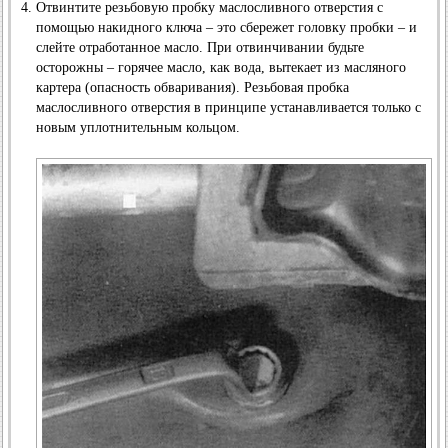
Отвинтите резьбовую пробку маслосливного отверстия с
помощью накидного ключа – это сбережет головку пробки – и
слейте отработанное масло. При отвинчивании будьте
осторожны – горячее масло, как вода, вытекает из масляного
картера (опасность обваривания). Резьбовая пробка
маслосливного отверстия в принципе устанавливается только с
новым уплотнительным кольцом.