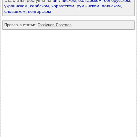
Эта статья доступна на
английском
,
болгарском
,
белорусском
,
украинском
,
сербском
,
хорватском
,
румынском
,
польском
,
словацком
,
венгерском
Проверка статьи:
Горбунов Ярослав