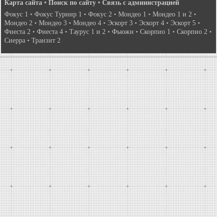
Карта сайта
•
Поиск по сайту
•
Связь с администрацией
Фокус 1
•
Фокус Турнир 1
•
Фокус 2
•
Мондео 1
•
Мондео 1 и 2
•
Мондео 2
•
Мондео 3
•
Мондео 4
•
Эскорт 3
•
Эскорт 4
•
Эскорт 5
•
Фиеста 2
•
Фиеста 4
•
Таурус 1 и 2
•
Фьюжн
•
Скорпио 1
•
Скорпио 2
•
Сиерра
•
Транзит 2