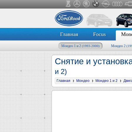
Главная
Focus
Mon
Мондео 1 и 2
Мондео 2
(1993-2000)
(19
Снятие и установк
и 2)
Главная
Мондео
Мондео 1 и 2
Двиг