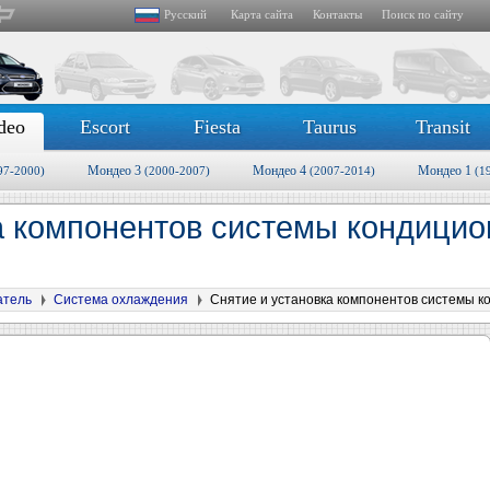
Русский
Карта сайта
Контакты
Поиск по сайту
deo
Escort
Fiesta
Taurus
Transit
Мондео 3
Мондео 4
Мондео 1
97-2000)
(2000-2007)
(2007-2014)
(1
а компонентов системы кондици
атель
Система охлаждения
Снятие и установка компонентов системы 