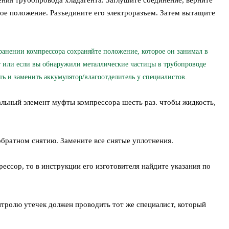
ения трубопровода хладагента. Заглушите соединение, верните
ное положение. Разъедините его электроразъем. Затем вытащите
анении компрессора сохраняйте положение, которое он занимал в
т или если вы обнаружили металлические частицы в трубопроводе
ть и заменить аккумулятор/влагоотделитель у специалистов.
альный элемент муфты компрессора шесть раз. чтобы жидкость,
обратном снятию. Замените все снятые уплотнения.
ессор, то в инструкции его изготовителя найдите указания по
нтролю утечек должен проводить тот же специалист, который