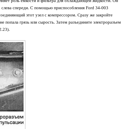
лняет роль емкости и фильтра для охлаждающей жидкости. Он
я слева спереди. С помощью приспособления Ford 34-003
соединяющий этот узел с компрессором. Сразу же закройте
не попала грязь или сырость. Затем разъедините электроразъем
.23).