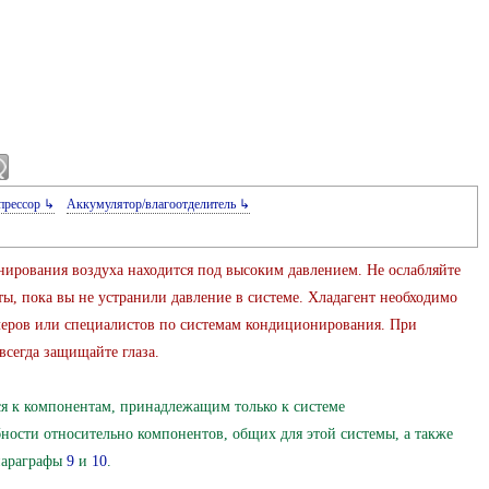
прессор ↳
Аккумулятор/влагоотделитель ↳
ирования воздуха находится под высоким давлением. Не ослабляйте
ы, пока вы не устранили давление в системе. Хладагент необходимо
илеров или специалистов по системам кондиционирования. При
сегда защищайте глаза.
ся к компонентам, принадлежащим только к системе
ости относительно компонентов, общих для этой системы, а также
параграфы
9
и
10
.