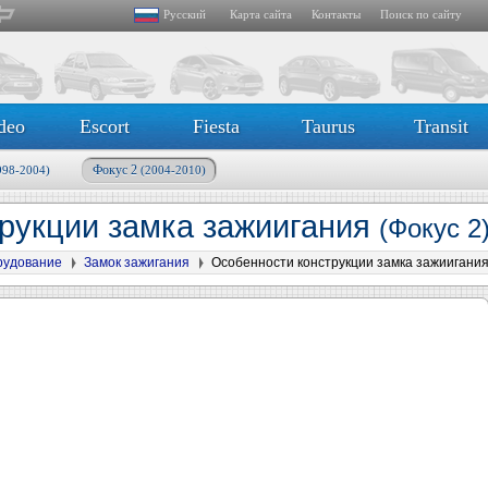
Русский
Карта сайта
Контакты
Поиск по сайту
deo
Escort
Fiesta
Taurus
Transit
Фокус 2
998-2004)
(2004-2010)
рукции замка зажиигания
(Фокус 2
рудование
Замок зажигания
Особенности конструкции замка зажиигани