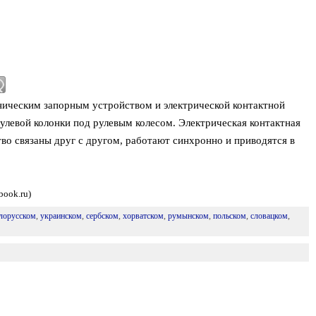
ническим запорным устройством и электрической контактной
улевой колонки под рулевым колесом. Электрическая контактная
во связаны друг с другом, работают синхронно и приводятся в
book.ru)
лорусском
,
украинском
,
сербском
,
хорватском
,
румынском
,
польском
,
словацком
,