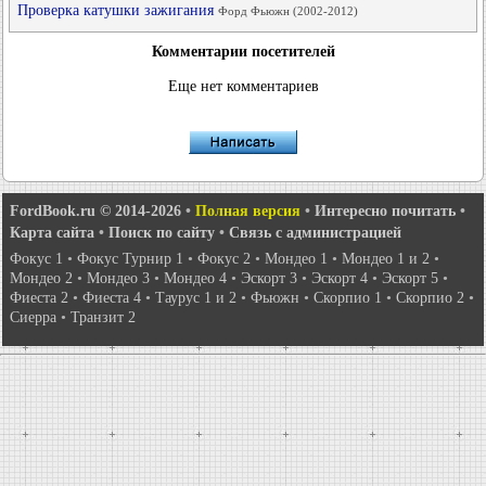
Проверка катушки зажигания
Форд Фьюжн (2002-2012)
Комментарии посетителей
Еще нет комментариев
FordBook.ru © 2014-2026
•
Полная версия
•
Интересно почитать
•
Карта сайта
•
Поиск по сайту
•
Связь с администрацией
Фокус 1
•
Фокус Турнир 1
•
Фокус 2
•
Мондео 1
•
Мондео 1 и 2
•
Мондео 2
•
Мондео 3
•
Мондео 4
•
Эскорт 3
•
Эскорт 4
•
Эскорт 5
•
Фиеста 2
•
Фиеста 4
•
Таурус 1 и 2
•
Фьюжн
•
Скорпио 1
•
Скорпио 2
•
Сиерра
•
Транзит 2