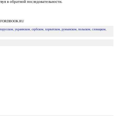
твуя в обратной последовательности.
та: FORDBOOK.RU
лорусском
,
украинском
,
сербском
,
хорватском
,
румынском
,
польском
,
словацком
,