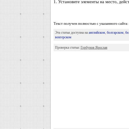
1. Установите элементы на место, дейс
Текст получен полностью с указанного сай
Эта статья доступна на
английском
,
болгарском
,
бе
венгерском
Проверка статьи:
Горбунов Ярослав