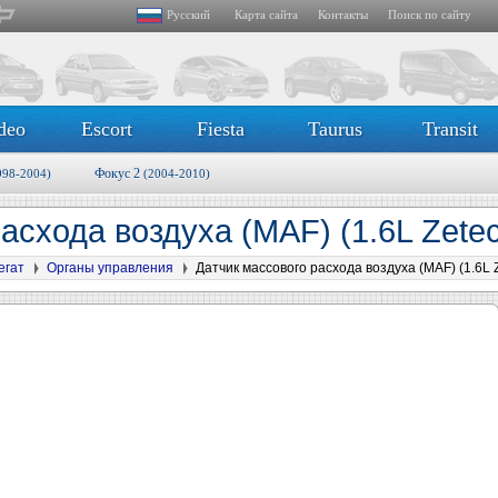
Русский
Карта сайта
Контакты
Поиск по сайту
deo
Escort
Fiesta
Taurus
Transit
Фокус 2
998-2004)
(2004-2010)
асхода воздуха (MAF) (1.6L Zete
егат
Органы управления
Датчик массового расхода воздуха (MAF) (1.6L 