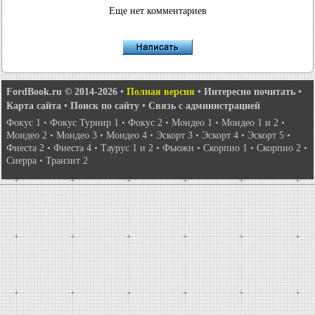
Еще нет комментариев
FordBook.ru © 2014-2026
•
Полная версия
•
Интересно почитать
•
Карта сайта
•
Поиск по сайту
•
Связь с администрацией
Фокус 1
•
Фокус Турнир 1
•
Фокус 2
•
Мондео 1
•
Мондео 1 и 2
•
Мондео 2
•
Мондео 3
•
Мондео 4
•
Эскорт 3
•
Эскорт 4
•
Эскорт 5
•
Фиеста 2
•
Фиеста 4
•
Таурус 1 и 2
•
Фьюжн
•
Скорпио 1
•
Скорпио 2
•
Сиерра
•
Транзит 2