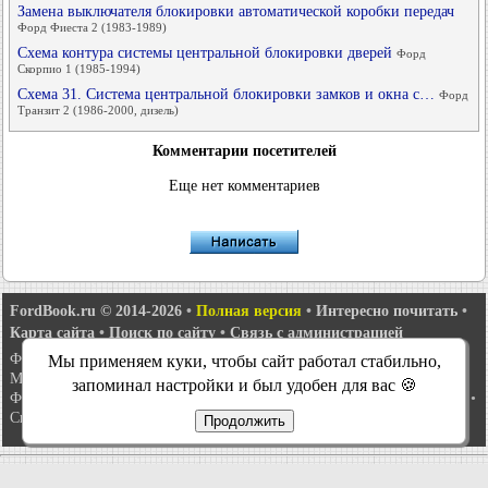
Замена выключателя блокировки автоматической коробки передач
Форд Фиеста 2 (1983-1989)
Схема контура системы центральной блокировки дверей
Форд
Скорпио 1 (1985-1994)
Схема 31. Система центральной блокировки замков и окна с…
Форд
Транзит 2 (1986-2000, дизель)
Комментарии посетителей
Еще нет комментариев
FordBook.ru © 2014-2026
•
Полная версия
•
Интересно почитать
•
Карта сайта
•
Поиск по сайту
•
Связь с администрацией
Фокус 1
•
Фокус Турнир 1
•
Фокус 2
•
Мондео 1
•
Мондео 1 и 2
•
Мы применяем куки, чтобы сайт работал стабильно,
Мондео 2
•
Мондео 3
•
Мондео 4
•
Эскорт 3
•
Эскорт 4
•
Эскорт 5
•
запоминал настройки и был удобен для вас 🍪
Фиеста 2
•
Фиеста 4
•
Таурус 1 и 2
•
Фьюжн
•
Скорпио 1
•
Скорпио 2
•
Сиерра
•
Транзит 2
Продолжить