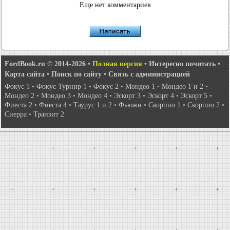
Еще нет комментариев
FordBook.ru © 2014-2026
•
Полная версия
•
Интересно почитать
•
Карта сайта
•
Поиск по сайту
•
Связь с администрацией
Фокус 1
•
Фокус Турнир 1
•
Фокус 2
•
Мондео 1
•
Мондео 1 и 2
•
Мондео 2
•
Мондео 3
•
Мондео 4
•
Эскорт 3
•
Эскорт 4
•
Эскорт 5
•
Фиеста 2
•
Фиеста 4
•
Таурус 1 и 2
•
Фьюжн
•
Скорпио 1
•
Скорпио 2
•
Сиерра
•
Транзит 2