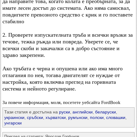
да направите това, когато колата е преобърната, за да
имате лесен достъп до системата. Ако няма самосвал,
повдигнете превозното средство с крик и го поставете
стабилно
2. Проверете изпускателната тръба и всички връзки за
течове, тежка ръжда или повреда. Уверете се, че
всички скоби и закачалки са в добро състояние и
здраво закрепени.
Ако тръбата е черна и опушена или ако има много
отлагания по нея, тогава двигателят се нуждае от
настройка, която включва преглед на горивната
система и нейното регулиране.
За повече информация, моля, посетете уебсайта FordBook
Тази статия е достъпна на
руски
,
английски
,
беларуски
,
украински
,
сръбски
,
хърватски
,
румънски
,
полски
,
словашки
,
унгарски
Преглед на статията:
Ярослав Горбунов