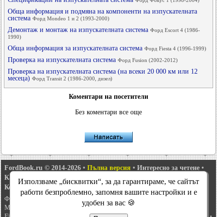
Форд Фокус 1 (1998-2004)
Обща информация и подмяна на компоненти на изпускателната
система
Форд Mondeo 1 и 2 (1993-2000)
Демонтаж и монтаж на изпускателната система
Форд Escort 4 (1986-
1990)
Обща информация за изпускателната система
Форд Fiesta 4 (1996-1999)
Проверка на изпускателната система
Форд Fusion (2002-2012)
Проверка на изпускателната система (на всеки 20 000 км или 12
месеца)
Форд Transit 2 (1986-2000, дизел)
Коментари на посетители
Без коментари все още
FordBook.ru © 2014-2026
•
Пълна версия
•
Интересно за четене
•
Карта на сайта
•
Търсене в сайта
•
Използваме „бисквитки“, за да гарантираме, че сайтът
Комуникация с администрацията
работи безпроблемно, запомня вашите настройки и е
Фокус 1
•
Фокус Турнир 1
•
Фокус 2
•
Mondeo 1
•
Mondeo 1 и 2
•
удобен за вас 🍪
Mondeo 2
•
Mondeo 3
•
Mondeo 4
•
Escort 3
•
Escort 4
•
Escort 5
•
Fiesta 2
•
Fiesta 4
•
Taurus 1 и 2
•
Fusion
•
Scorpio 1
•
Scorpio 2
•
Sierra
•