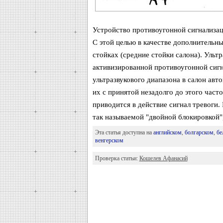
Устройство противоугонной сигнализа
С этой целью в качестве дополнительны
стойках (средние стойки салона). Ульт
активизированной противоугонной сигн
ультразвукового диапазона в салон ав
их с принятой незадолго до этого част
приводится в действие сигнал тревоги
так называемой "двойной блокировкой"
Эта статья доступна на
английском
,
болгарском
,
бе
венгерском
Проверка статьи:
Кошелев Афанасий