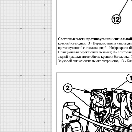
Составные части противоугонной сигнальной
красный светодиод; 3 - Переключатель капота дви
противоугонной сигнализации; 6 - Инфракрасный
Позиционный переключатель замка; 9 - Контроль
задней крышки автомобиля/ крышки багажника; 
Звуковой сигнал сигнального устройства; 13 - К