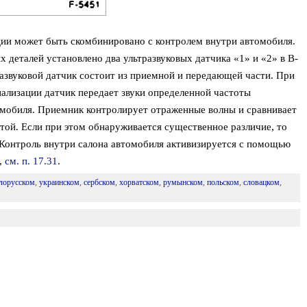
ции может быть скомбинировано с контролем внутри автомобиля.
х деталей установлено два ультразвуковых датчика «1» и «2» в В-
развуковой датчик состоит из приемной и передающей части. При
ализации датчик передает звуки определенной частоты
томобиля. Приемник контролирует отраженные волны и сравнивает
отой. Если при этом обнаруживается существенное различие, то
. Контроль внутри салона автомобиля активизируется с помощью
,
см. п. 17.31
.
лорусском
,
украинском
,
сербском
,
хорватском
,
румынском
,
польском
,
словацком
,