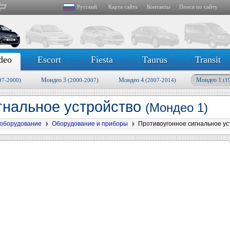
Русский
Карта сайта
Контакты
Поиск по сайту
deo
Escort
Fiesta
Taurus
Transit
Мондео 3
Мондео 4
Мондео 1
97-2000)
(2000-2007)
(2007-2014)
(1
гнальное устройство
(Мондео 1)
оборудование
Оборудование и приборы
Противоугонное сигнальное ус