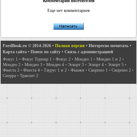
Комментарии посетителей
Еще нет комментариев
FordBook.ru © 2014-2026
•
Полная версия
•
Интересно почитать
•
Карта сайта
•
Поиск по сайту
•
Связь с администрацией
Фокус 1
•
Фокус Турнир 1
•
Фокус 2
•
Мондео 1
•
Мондео 1 и 2
•
Мондео 2
•
Мондео 3
•
Мондео 4
•
Эскорт 3
•
Эскорт 4
•
Эскорт 5
•
Фиеста 2
•
Фиеста 4
•
Таурус 1 и 2
•
Фьюжн
•
Скорпио 1
•
Скорпио 2
•
Сиерра
•
Транзит 2