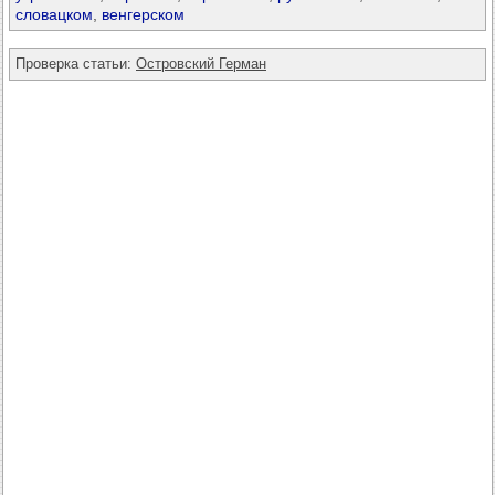
словацком
,
венгерском
Проверка статьи:
Островский Герман