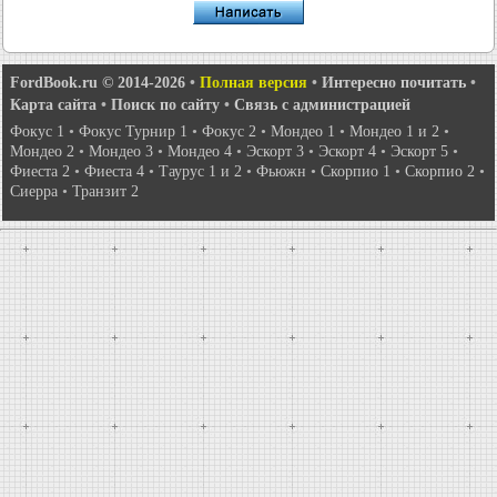
FordBook.ru © 2014-2026
•
Полная версия
•
Интересно почитать
•
Карта сайта
•
Поиск по сайту
•
Связь с администрацией
Фокус 1
•
Фокус Турнир 1
•
Фокус 2
•
Мондео 1
•
Мондео 1 и 2
•
Мондео 2
•
Мондео 3
•
Мондео 4
•
Эскорт 3
•
Эскорт 4
•
Эскорт 5
•
Фиеста 2
•
Фиеста 4
•
Таурус 1 и 2
•
Фьюжн
•
Скорпио 1
•
Скорпио 2
•
Сиерра
•
Транзит 2