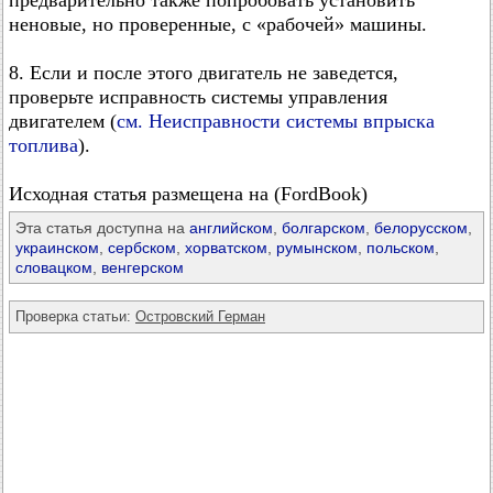
предварительно также попробовать установить
неновые, но проверенные, с «рабочей» машины.
8. Если и после этого двигатель не заведется,
проверьте исправность системы управления
двигателем (
см. Неисправности системы впрыска
топлива
).
Исходная статья размещена на (FordBook)
Эта статья доступна на
английском
,
болгарском
,
белорусском
,
украинском
,
сербском
,
хорватском
,
румынском
,
польском
,
словацком
,
венгерском
Проверка статьи:
Островский Герман