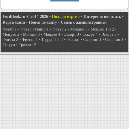
FordBook.ru © 2014-2026
•
Полная версия
•
Интересно почитать
•
Карта сайта
•
Поиск по сайту
•
Связь с администрацией
Фокус 1
•
Фокус Турнир 1
•
Фокус 2
•
Мондео 1
•
Мондео 1 и 2
•
Мондео 2
•
Мондео 3
•
Мондео 4
•
Эскорт 3
•
Эскорт 4
•
Эскорт 5
•
Фиеста 2
•
Фиеста 4
•
Таурус 1 и 2
•
Фьюжн
•
Скорпио 1
•
Скорпио 2
•
Сиерра
•
Транзит 2