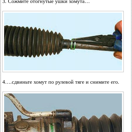
3. Сожмите отогнутые ушки хомута…
4….сдвиньте хомут по рулевой тяге и снимите его.