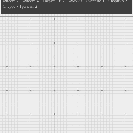
Фиеста 2
•
Фиеста 4
•
Таурус 1 и 2
•
Фьюжн
•
Скорпио 1
•
Скорпио 2
•
Сиерра
•
Транзит 2