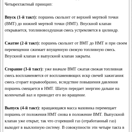
Четырехтактный принцип:
Впуск (1-й такт):
поршень скользит от верхней мертвой точки
(ВМТ) до нижней мертвой точки (НМТ). Впускной клапан
открывается, топливовоздушная смесь устремляется в цилиндр.
Сжатие (2-й такт):
поршень скользит от ВМТ до НМТ и при своем
перемещении сжимает впущенную свежую топливную смесь.
Впускной клапан и выпускной клапан закрыты.
Сгорание (3-й такт):
уже вначале ВМТ сжатая свежая топливная
смесь воспламеняется от воспламеняющих искр свечей зажигания:
смесь сгорает взрывообразно, вследствие повышения давления
поршень смещается в НМТ. Шатун передает энергию дальше на
коленчатый вал и приводит его во вращение.
Выпуск (4-й такт):
вращающаяся масса маховика перемещает
поршень от положения НМТ снова в положение ВМТ. Выпускной
клапан уже открыт, так что сгоревший газ (отработанный газ)
выходит в выхлопную систему. В совокупности эти четыре такта в