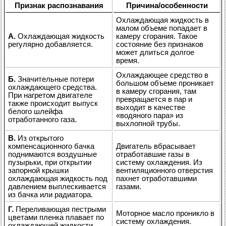
Признак распознавания
Причина/особенности
Охлаждающая жидкость в
малом объеме попадает в
А.
Охлаждающая жидкость
камеру сгорания. Такое
регулярно добавляется.
состояние без признаков
может длиться долгое
время.
Охлаждающее средство в
Б.
Значительные потери
большом объеме проникает
охлаждающего средства.
в камеру сгорания, там
При нагретом двигателе
превращается в пар и
также происходит выпуск
выходит в качестве
белого шлейфа
«водяного пара» из
отработанного газа.
выхлопной трубы.
В.
Из открытого
компенсационного бачка
Двигатель вбрасывает
поднимаются воздушные
отработавшие газы в
пузырьки, при открытии
систему охлаждения. Из
запорной крышки
вентиляционного отверстия
охлаждающая жидкость под
пахнет отработавшими
давлением выплескивается
газами.
из бачка или радиатора.
Г.
Переливающая пестрыми
Моторное масло проникло в
цветами пленка плавает по
систему охлаждения.
охлаждающей жидкости.