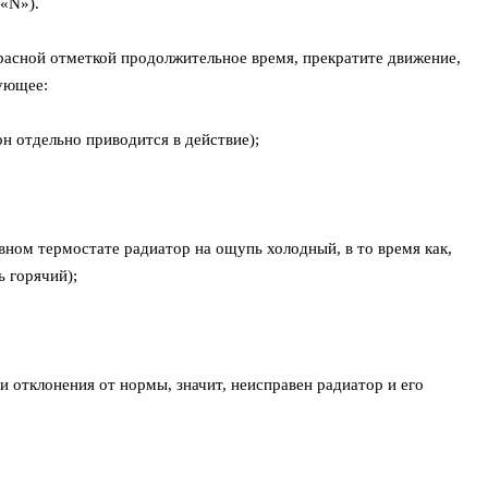
«N»).
красной отметкой продолжительное время, прекратите движение,
дующее:
он отдельно приводится в действие);
вном термостате радиатор на ощупь холодный, в то время как,
 горячий);
и отклонения от нормы, значит, неисправен радиатор и его