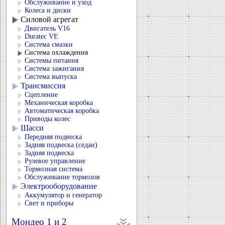
Обслуживание и уход
Колеса и диски
Силовой агрегат
Двигатель V16
Duratec VЕ
Система смазки
Система охлаждения
Системы питания
Система зажигания
Система выпуска
Трансмиссия
Сцепление
Механическая коробка
Автоматическая коробка
Приводы колес
Шасси
Передняя подвеска
Задняя подвеска (седан)
Задняя подвеска
Рулевое управление
Тормозная система
Обслуживание тормозов
Электрооборудование
Аккумулятор и генератор
Свет и приборы
Мондео 1 и 2