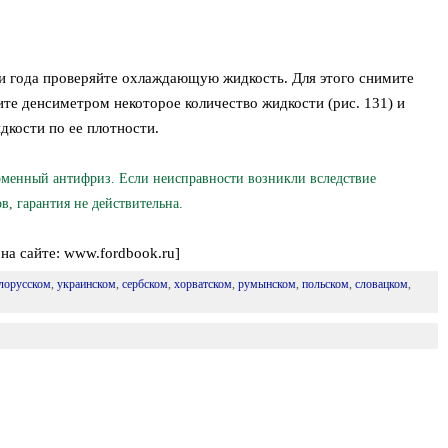
и года проверяйте охлаждающую жидкость. Для этого снимите
те денсиметром некоторое количество жидкости (рис. 131) и
дкости по ее плотности.
менный антифриз. Если неисправности возникли вследствие
, гарантия не действительна.
на сайте: www.fordbook.ru]
лорусском
,
украинском
,
сербском
,
хорватском
,
румынском
,
польском
,
словацком
,