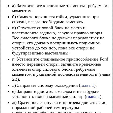
а) Затяните все крепежные элементы требуемым
моментом.
б) Самостопорящиеся гайки, удаленные при
снятии, всегда необходимо заменять.
в) Опустите силовой блок на место и
восстановите заднюю, левую и правую опоры.
Вес силового блока не должен передаваться на
опоры, его должно воспринимать подъемное
устройство до тех пор, пока все опоры не
будутправипьно выставлены.
г) Установите специальное приспособление Ford
вместо передней опоры, затяните крепежные
элементы опор силового блока требуемым
моментом в указанной последовательности (глава
2В).
д) Заправьте систему охлаждения (
глава 1
).
е) Заправьте двигатель маслом и не забудьте
установить новый масляный фильтр (
глава 1
).
ж) Сразу после запуска и прогрева двигателя до
нормальной рабочей температуры
проконтролируйте наличие утечек масла или