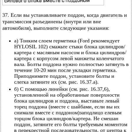
37. Если вы устанавливаете поддон, когда двигатель и
трансмиссия разъединены (внутри или вне
автомобиля), выполните следующие указания:
а) Тонким слоем герметика (Ford рекомендует
HYLOSIL 102) смажьте стыки блока цилиндров/
картера с масляным насосом и блока цилиндров/
картера с корпусом левой манжеты коленчатого
вала. Болты поддона нужно полностью затянуть в
течение 10-20 мин после укладки герметика.
Приподнимите поддон, установите болты и
слегка затяните их (см. рис. 16.37.а).
б) С помощью линейки (см. рис. 16.37,6),
установленной на обработанные поверхности
блока цилиндров и поддона, выставьте левый
торец поддона (вместе с шайбами, если вы их
снимали вместе с поддоном)заподлицо елевым
торцом блока цилиндров/картера. Не смешан
поддон, затяните его болты требуемым моментом
в перекрестной последовательности, от центра к