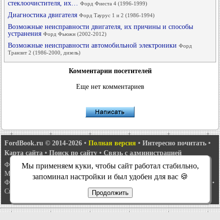
стеклоочистителя, их…
Форд Фиеста 4 (1996-1999)
Диагностика двигателя
Форд Таурус 1 и 2 (1986-1994)
Возможные неисправности двигателя, их причины и способы
устранения
Форд Фьюжн (2002-2012)
Возможные неисправности автомобильной электроники
Форд
Транзит 2 (1986-2000, дизель)
Комментарии посетителей
Еще нет комментариев
FordBook.ru © 2014-2026
•
Полная версия
•
Интересно почитать
•
Карта сайта
•
Поиск по сайту
•
Связь с администрацией
Фокус 1
•
Фокус Турнир 1
•
Фокус 2
•
Мондео 1
•
Мондео 1 и 2
•
Мы применяем куки, чтобы сайт работал стабильно,
Мондео 2
•
Мондео 3
•
Мондео 4
•
Эскорт 3
•
Эскорт 4
•
Эскорт 5
•
запоминал настройки и был удобен для вас 🍪
Фиеста 2
•
Фиеста 4
•
Таурус 1 и 2
•
Фьюжн
•
Скорпио 1
•
Скорпио 2
•
Сиерра
•
Транзит 2
Продолжить