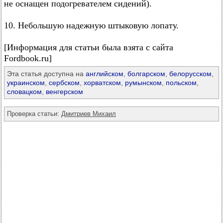
не оснащен подогревателем сидений).
10. Небольшую надежную штыковую лопату.
[Информация для статьи была взята с сайта
Fordbook.ru]
Эта статья доступна на
английском
,
болгарском
,
белорусском
,
украинском
,
сербском
,
хорватском
,
румынском
,
польском
,
словацком
,
венгерском
Проверка статьи:
Дмитриев Михаил