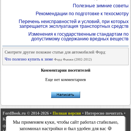
Полезные зимние советы
Рекомендации по подготовке к техосмотру
Перечень неисправностей и условий, при которых
запрещается эксплуатация транспортных средств
Изменения к государственным стандартам по
допустимому содержанию вредных веществ
Смотрите другие похожие статьи для автомобилей Форд:
Что полезно купить к зиме
Форд Фьюжн (2002-2012)
Комментарии посетителей
Еще нет комментариев
FordBook.ru © 2014-2026
•
Полная версия
•
Интересно почитать
•
Карта сайта
•
Поиск по сайту
•
Связь с администрацией
Мы применяем куки, чтобы сайт работал стабильно,
Фокус 1
•
Фокус Турнир 1
•
Фокус 2
•
Мондео 1
•
Мондео 1 и 2
•
запоминал настройки и был удобен для вас 🍪