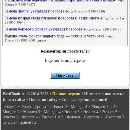
Переключатель переднего и заднего противотуманного фонаря
Форд
Эскорт 5 (1990-1997)
Замена лампы указателя поворота
Форд Фиеста 4 (1996-1999)
Замена прерывателя сигналов поворота и аварийного
Форд Таурус 1 и
2 (1986-1994)
Замена бокового фонаря указателя поворота
Форд Фьюжн (2002-2012)
Выключатель фонаря заднего хода — снятие и установка
Форд
Транзит 2 (1986-2000, дизель)
Комментарии посетителей
Еще нет комментариев
FordBook.ru © 2014-2026
•
Полная версия
•
Интересно почитать
•
Карта сайта
•
Поиск по сайту
•
Связь с администрацией
Фокус 1
•
Фокус Турнир 1
•
Фокус 2
•
Мондео 1
•
Мондео 1 и 2
•
Мондео 2
•
Мондео 3
•
Мондео 4
•
Эскорт 3
•
Эскорт 4
•
Эскорт 5
•
Фиеста 2
•
Фиеста 4
•
Таурус 1 и 2
•
Фьюжн
•
Скорпио 1
•
Скорпио 2
•
Сиерра
•
Транзит 2