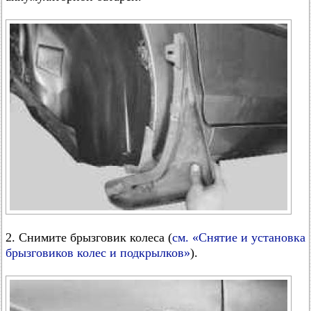
2. Снимите брызговик колеса (
см. «Снятие и установка
брызговиков колес и подкрылков»
).