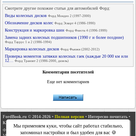
Смотрите другие похожие статьи для автомобилей Форд:
Виды колесных дисков
Форд Мондео 2 (1997-2000)
Обозначение дисков колес
Форд Эскорт 4 (1986-1990)
Конструкция и маркировка шин
Форд Фиеста 4 (1996-1999)
Замена задних колесных подшипников (1990 г и более поздние)
Форд Таурус 1 и 2 (1986-1994)
Маркировка колесных дисков
Форд Фьюжн (2002-2012)
Проверка моментов затяжки колесных гаек (каждые 20 000 км или
12…
Форд Транзит 2 (1986-2000, дизель)
Комментарии посетителей
Еще нет комментариев
FordBook.ru © 2014-2026
•
Полная версия
•
Интересно почитать
•
Карта сайта
•
Поиск по сайту
•
Связь с администрацией
Мы применяем куки, чтобы сайт работал стабильно,
Фокус 1
•
Фокус Турнир 1
•
Фокус 2
•
Мондео 1
•
Мондео 1 и 2
•
запоминал настройки и был удобен для вас 🍪
Мондео 2
•
Мондео 3
•
Мондео 4
•
Эскорт 3
•
Эскорт 4
•
Эскорт 5
•