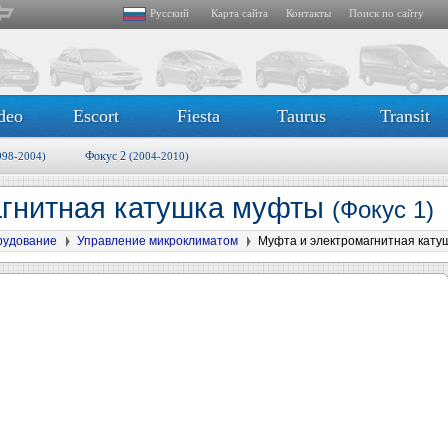
Русский
Карта сайта
Контакты
Поиск по сайту
deo
Escort
Fiesta
Taurus
Transit
Фокус 2
998-2004)
(2004-2010)
агнитная катушка муфты
(Фокус 1)
рудование
Управление микроклиматом
Муфта и электромагнитная кату