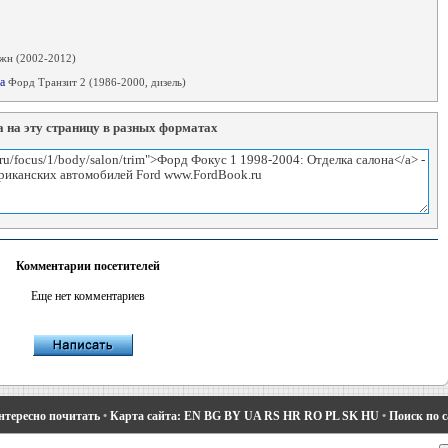
н (2002-2012)
ка
Форд Транзит 2 (1986-2000, дизель)
 на эту страницу в разных форматах
Комментарии посетителей
Еще нет комментариев
нтересно почитать
•
Карта сайта:
EN
BG
BY
UA
RS
HR
RO
PL
SK
HU
•
Поиск по 
део 1 и 2
•
Мондео 2
•
Мондео 3
•
Мондео 4
•
Эскорт 3
•
Эскорт 4
•
Эскорт 5
•
Фиеста 2