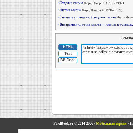
• Отделка салона
Форд Эскорт 5 (1990-1997)
• Чистка салона
Форд Фиеста 4 (1996-1999)
• Снятие и установка облицовок салона
Форд Фьюж
• Внутренняя отделка кузова — снятие и установ
Ссылка
HTML
Text
BB Code
FordBook.ru © 2014-2026
•
Мобильная версия
•
И
Фокус 1
•
Фокус Турнир 1
•
Фокус 2
•
Мондео 1
•
Мон