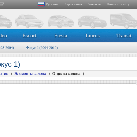
Русский
Карта сайта
Контакты
Поиск по сайту
deo
Escort
Fiesta
Taurus
Transit
Фокус 2
998-2004)
(2004-2010)
кус 1)
рытие
Элементы салона
Отделка салона