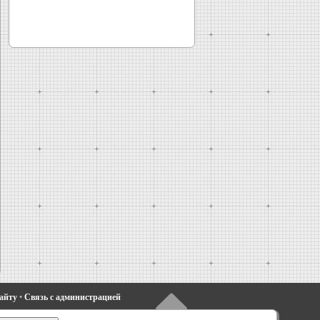
сайту
•
Связь с администрацией
•
Фиеста 4
•
Таурус 1 и 2
•
Фьюжн
•