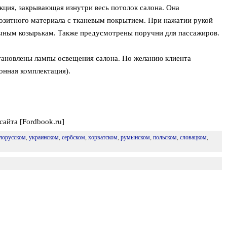
кция, закрывающая изнутри весь потолок салона. Она
озитного материала с тканевым покрытием. При нажатии рукой
ечным козырькам. Также предусмотрены поручни для пассажиров.
тановлены лампы освещения салона. По желанию клиента
нная комплектация).
сайта [Fordbook.ru]
лорусском
,
украинском
,
сербском
,
хорватском
,
румынском
,
польском
,
словацком
,