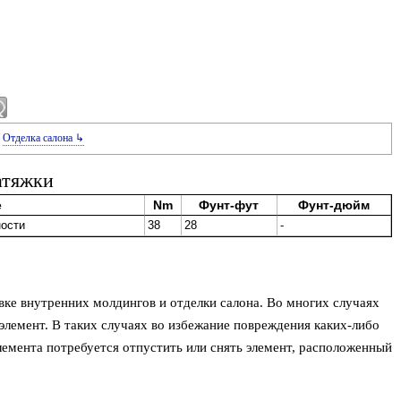
Отделка салона ↳
атяжки
е
Nm
Фунт-фут
Фунт-дюйм
ности
38
28
-
вке внутренних молдингов и отделки салона. Во многих случаях
элемент. В таких случаях во избежание повреждения каких-либо
лемента потребуется отпустить или снять элемент, расположенный