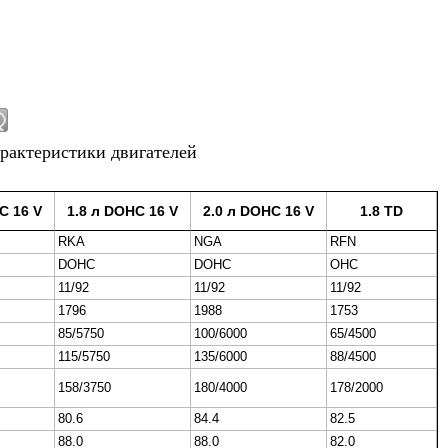
рактеристики двигателей
C 16 V
1.8 л DOHC 16 V
2.0 л DOHC 16 V
1.8 TD
RKA
NGA
RFN
DOHC
DOHC
ОНС
11/92
11/92
11/92
1796
1988
1753
85/5750
100/6000
65/4500
115/5750
135/6000
88/4500
158/3750
180/4000
178/2000
80.6
84.4
82.5
88.0
88.0
82.0