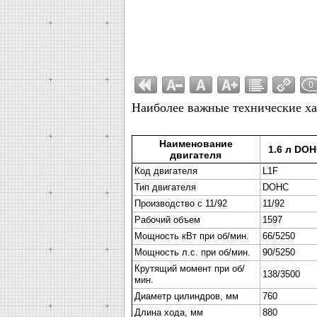
0
Наиболее важные технические ха
Наименование
1.6 л DOH
двигателя
Код двигателя
L1F
Тип двигателя
DOHC
Производство с 11/92
11/92
Рабочий объем
1597
Мощность кВт при об/мин.
66/5250
Мощность л.с. при об/мин.
90/5250
Крутящий момент при об/
138/3500
мин.
Диаметр цилиндров, мм
760
Длина хода, мм
880