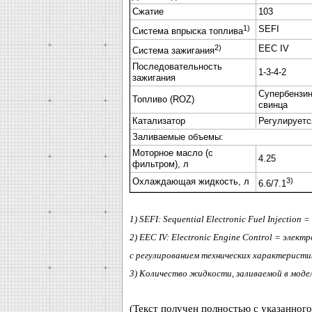
Сжатие
103
1)
SEFI
Система впрыска топлива
2)
EEC IV
Система зажигания
Последовательность
1-3-4-2
зажигания
Супербензин
Топливо (ROZ)
свинца
Катализатор
Регулируетс
Заливаемые объемы:
Моторное масло (с
4.25
фильтром), л
Охлаждающая жидкость, л
3)
6.6/7.1
1) SEFI: Sequential Electronic Fuel Injectio
2) EEC IV: Electronic Engine Control = эле
с регулированием технических характеристи
3) Количество жидкости, заливаемой в моде
(Текст получен полностью с указанного