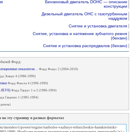
ля
Бензиновый двигатель DOHC — описание
конструкции
Дизельный двигатель OHC с газотурбинным
наддувом
Снятие и установка двигателя
Снятие, установка и натяжение зубчатого ремня
(бензин)
Снятие и установка распредвалов (бензин)
обилей Форд:
луатационные показатели…
Форд Фокус 2 (2004-2010)
рд Эскорт 4 (1986-1990)
стики
Форд Фиеста 4 (1996-1999)
3.8LV6)
Форд Таурус 1 и 2 (1986-1994)
рд Скорпио 1 (1985-1994)
дизель)
 на эту страницу в разных форматах