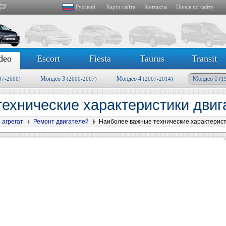
Русский
Карта сайта
Контакты
Поиск по сайту
deo
Escort
Fiesta
Taurus
Transit
Мондео 3
Мондео 4
Мондео 1
97-2000)
(2000-2007)
(2007-2014)
(1
ехнические характеристики дви
 агрегат
Ремонт двигателей
Наиболее важные технические характерист