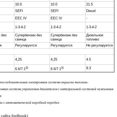
10.0
10.0
21.5
SEFI
SEFI
Diesel
EEC IV
EEC IV
-
1-3-4-2
1-3-4-2
1-3-4-2
 без
Супербензин без
Супербензин без
Дизельное
свинца
свинца
топливо
я
Регулируется
Регулируется
Не регулируется
4,25
4,25
4.5
3)
3)
9.3
6.6/7.1
6.6/7.1
n = последовательная электронная система впрыска топлива.
ктронная система управления двигателем с интегральной системой зажигания
к.
ли с автоматической коробкой передач.
 сайта fordbook)