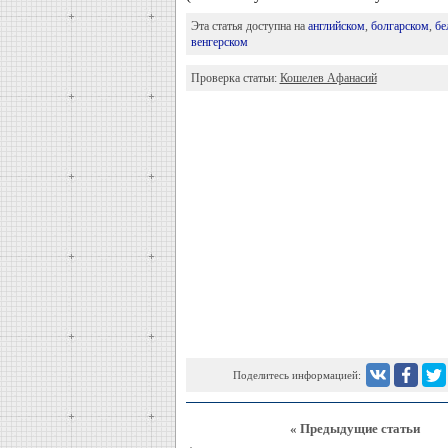
Эта статья доступна на
английском
,
болгарском
,
бе
венгерском
Проверка статьи:
Кошелев Афанасий
Поделитесь информацией:
« Предыдущие статьи