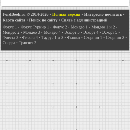
FordBook.ru © 2014-2026
•
Полная версия
•
Интересно почитать
•
Карта сайта
•
Поиск по сайту
•
Связь с администрацией
Фокус 1
•
Фокус Турнир 1
•
Фокус 2
•
Мондео 1
•
Мондео 1 и 2
•
Мондео 2
•
Мондео 3
•
Мондео 4
•
Эскорт 3
•
Эскорт 4
•
Эскорт 5
•
Фиеста 2
•
Фиеста 4
•
Таурус 1 и 2
•
Фьюжн
•
Скорпио 1
•
Скорпио 2
•
Сиерра
•
Транзит 2