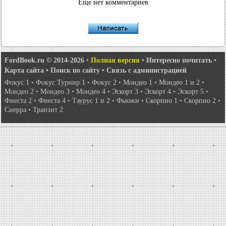
Еще нет комментариев
FordBook.ru © 2014-2026
•
Полная версия
•
Интересно почитать
•
Карта сайта
•
Поиск по сайту
•
Связь с администрацией
Фокус 1
•
Фокус Турнир 1
•
Фокус 2
•
Мондео 1
•
Мондео 1 и 2
•
Мондео 2
•
Мондео 3
•
Мондео 4
•
Эскорт 3
•
Эскорт 4
•
Эскорт 5
•
Фиеста 2
•
Фиеста 4
•
Таурус 1 и 2
•
Фьюжн
•
Скорпио 1
•
Скорпио 2
•
Сиерра
•
Транзит 2