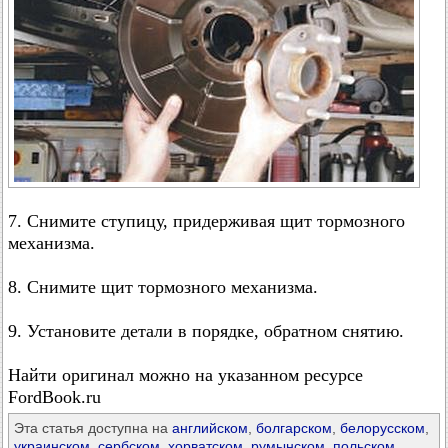
7. Снимите ступицу, придерживая щит тормозного
механизма.
8. Снимите щит тормозного механизма.
9. Установите детали в порядке, обратном снятию.
Найти оригинал можно на указанном ресурсе
FordBook.ru
Эта статья доступна на
английском
,
болгарском
,
белорусском
,
украинском
,
сербском
,
хорватском
,
румынском
,
польском
,