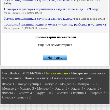
Форд Фиеста 4 (1996-
1999)
Проверка и разборка подшипника заднего колеса (да 1989 года)
Форд Таурус 1 и 2 (1986-1994)
Замена подшипников ступицы заднего колеса
Форд Сиерра (1982-1993)
Тормозной цилиндр заднего колеса — снятие, разборка и установка
Форд Транзит 2 (1986-2000, дизель)
Комментарии посетителей
Еще нет комментариев
FordBook.ru © 2014-2026
•
Полная версия
•
Интересно почитать
•
Карта сайта
•
Поиск по сайту
•
Связь с администрацией
Фокус 1
•
Фокус Турнир 1
•
Фокус 2
•
Мондео 1
•
Мондео 1 и 2
•
Мондео 2
•
Мондео 3
•
Мондео 4
•
Эскорт 3
•
Эскорт 4
•
Эскорт 5
•
Фиеста 2
•
Фиеста 4
•
Таурус 1 и 2
•
Фьюжн
•
Скорпио 1
•
Скорпио 2
•
Сиерра
•
Транзит 2