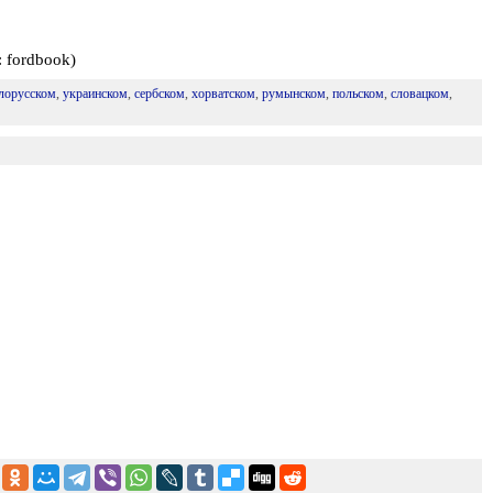
 fordbook)
лорусском
,
украинском
,
сербском
,
хорватском
,
румынском
,
польском
,
словацком
,