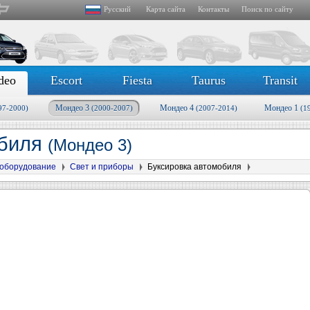
Русский
Карта сайта
Контакты
Поиск по сайту
deo
Escort
Fiesta
Taurus
Transit
Мондео 3
Мондео 4
Мондео 1
97-2000)
(2000-2007)
(2007-2014)
(1
обиля
(Мондео 3)
оборудование
Свет и приборы
Буксировка автомобиля