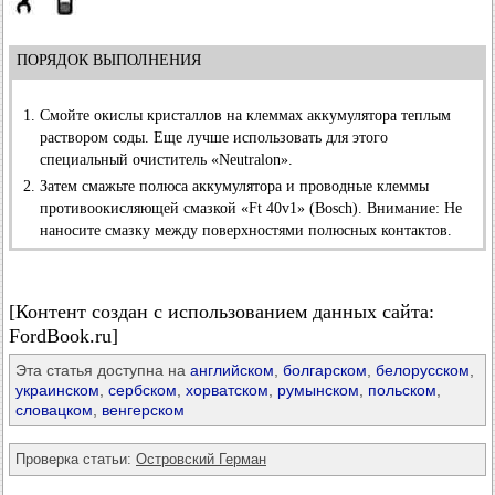
ПОРЯДОК ВЫПОЛНЕНИЯ
Смойте окислы кристаллов на клеммах аккумулятора теплым
раствором соды. Еще лучше использовать для этого
специальный очиститель «Neutralon».
Затем смажьте полюса аккумулятора и проводные клеммы
противоокисляющей смазкой «Ft 40v1» (Bosch). Внимание: Не
наносите смазку между поверхностями полюсных контактов.
[Контент создан с использованием данных сайта:
FordBook.ru]
Эта статья доступна на
английском
,
болгарском
,
белорусском
,
украинском
,
сербском
,
хорватском
,
румынском
,
польском
,
словацком
,
венгерском
Проверка статьи:
Островский Герман