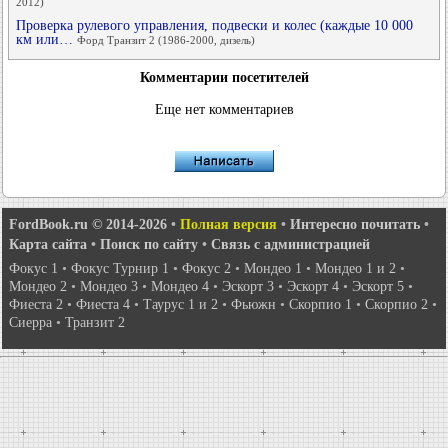
2012)
Проверка рулевого управления, подвески и колес (каждые 10 000
км или…
Форд Транзит 2 (1986-2000, дизель)
Комментарии посетителей
Еще нет комментариев
FordBook.ru © 2014-2026
•
Полная версия
•
Интересно почитать
•
Карта сайта
•
Поиск по сайту
•
Связь с администрацией
Фокус 1
•
Фокус Турнир 1
•
Фокус 2
•
Мондео 1
•
Мондео 1 и 2
•
Мондео 2
•
Мондео 3
•
Мондео 4
•
Эскорт 3
•
Эскорт 4
•
Эскорт 5
•
Фиеста 2
•
Фиеста 4
•
Таурус 1 и 2
•
Фьюжн
•
Скорпио 1
•
Скорпио 2
•
Сиерра
•
Транзит 2