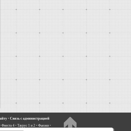
сайту
•
Связь с администрацией
•
Фиеста 4
•
Таурус 1 и 2
•
Фьюжн
•
электрооборудование
•