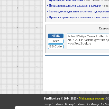
• Покрышки и контроль давления в камерах
Форд 
• Замена датчика давления в системе гидроусилит
• Проверка протекторов и давления в шинах (еже
Ссылка
HTML
Text
BB Code
FordBook.ru © 2014-2026
•
Мобильная версия
•
И
Фокус 1
•
Фокус Турнир 1
•
Фокус 2
•
Мондео 1
•
Мон
Скорпио 1
•
Скорпио 2
•
Сиерра
•
Транзит 2
•
Автоно