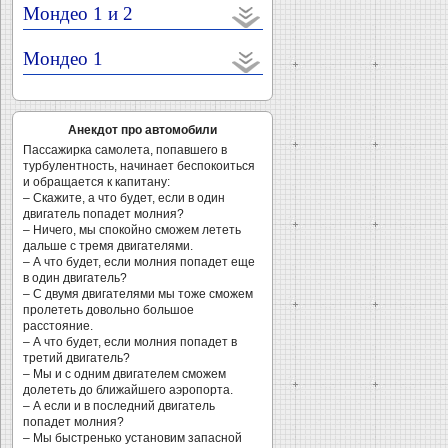
Мондео 1 и 2
Мондео 1
Анекдот про автомобили
Пассажирка самолета, попавшего в
турбулентность, начинает беспокоиться
и обращается к капитану:
– Скажите, а что будет, если в один
двигатель попадет молния?
– Ничего, мы спокойно сможем лететь
дальше с тремя двигателями.
– А что будет, если молния попадет еще
в один двигатель?
– С двумя двигателями мы тоже сможем
пролететь довольно большое
расстояние.
– А что будет, если молния попадет в
третий двигатель?
– Мы и с одним двигателем сможем
долететь до ближайшего аэропорта.
– А если и в последний двигатель
попадет молния?
– Мы быстренько установим запасной