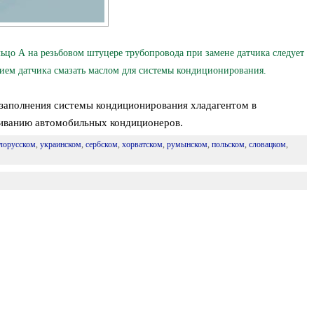
 А на резьбовом штуцере трубопровода при замене датчика следует
ием датчика смазать маслом для системы кондиционирования.
 заполнения системы кондиционирования хладагентом в
иванию автомобильных кондиционеров.
лорусском
,
украинском
,
сербском
,
хорватском
,
румынском
,
польском
,
словацком
,