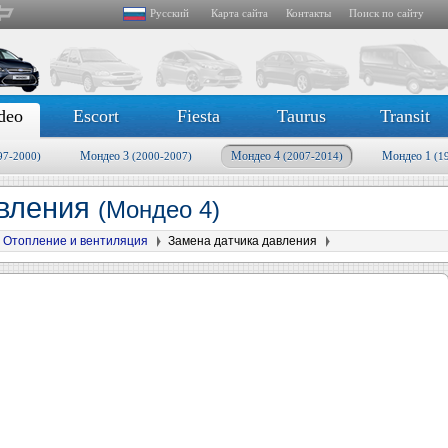
Русский
Карта сайта
Контакты
Поиск по сайту
deo
Escort
Fiesta
Taurus
Transit
Мондео 3
Мондео 4
Мондео 1
97-2000)
(2000-2007)
(2007-2014)
(1
авления
(Мондео 4)
Отопление и вентиляция
Замена датчика давления