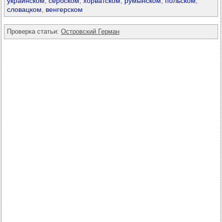
украинском
,
сербском
,
хорватском
,
румынском
,
польском
,
словацком
,
венгерском
Проверка статьи:
Островский Герман