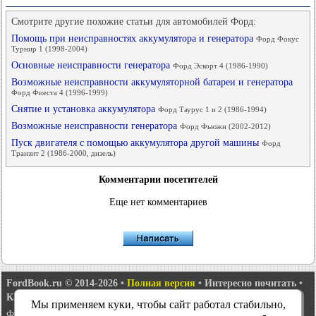
Смотрите другие похожие статьи для автомобилей Форд:
Помощь при неисправностях аккумулятора и генератора
Форд Фокус
Турнир 1 (1998-2004)
Основные неисправности генератора
Форд Эскорт 4 (1986-1990)
Возможные неисправности аккумуляторной батареи и генератора
Форд Фиеста 4 (1996-1999)
Снятие и установка аккумулятора
Форд Таурус 1 и 2 (1986-1994)
Возможные неисправности генератора
Форд Фьюжн (2002-2012)
Пуск двигателя с помощью аккумулятора другой машины
Форд
Транзит 2 (1986-2000, дизель)
Комментарии посетителей
Еще нет комментариев
FordBook.ru © 2014-2026
•
Полная версия
•
Интересно почитать
•
Карта сайта
•
Поиск по сайту
•
Связь с администрацией
Мы применяем куки, чтобы сайт работал стабильно,
Фокус 1
•
Фокус Турнир 1
•
Фокус 2
•
Мондео 1
•
Мондео 1 и 2
•