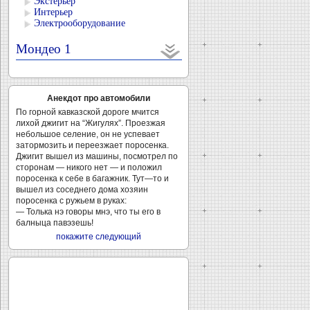
Экстерьер
Интерьер
Электрооборудование
Мондео 1
Анекдот про автомобили
По горной кавказской дороге мчится
лихой джигит на “Жигулях”. Проезжая
небольшое селение, он не успевает
затормозить и переезжает поросенка.
Джигит вышел из машины, посмотрел по
сторонам — никого нет — и положил
поросенка к себе в багажник. Тут—то и
вышел из соседнего дома хозяин
поросенка с ружьем в руках:
— Толька нэ говоры мнэ, что ты его в
балныца павэзешь!
покажите следующий