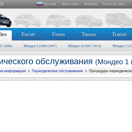
Русский
Карта сайта
Контакты
Поиск по сайту
deo
Escort
Fiesta
Taurus
Transit
Мондео 3
Мондео 4
Мондео 1
97-2000)
(2000-2007)
(2007-2014)
(1
ического обслуживания
(Мондео 1 
ая информация
Периодическое обслуживание
Процедуры периодическо