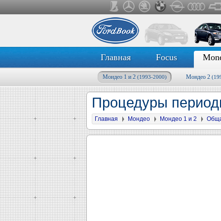
Главная
Focus
Mon
Мондео 1 и 2
Мондео 2
(1993-2000)
(19
Процедуры период
Главная
Мондео
Мондео 1 и 2
Общ