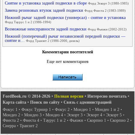
Снятие и установка задней подвески в сборе
Форд Эскорт 3 (1980-1985)
Замена резиновых втулок задней подвески
Форд Фиеста 2 (1983-1989)
Нижний рычаг задней подвески (универсал) - снятие и установка
Форд Таурус 1 и 2 (1986-1994)
Возможные неисправности задней подвески
Форд Фьюжн (2002-2012)
Нижний (поперечный) рычаг независимой передней подвески —
снятие и…
Форд Транзит 2 (1986-2000, дизель)
Комментарии посетителей
Еще нет комментариев
FordBook.ru © 2014-2026
•
Полная версия
•
Интересно почитать
•
Карта сайта
•
Поиск по сайту
•
Связь с администрацией
Фокус 1
•
Фокус Турнир 1
•
Фокус 2
•
Мондео 1
•
Мондео 1 и 2
•
Мондео 2
•
Мондео 3
•
Мондео 4
•
Эскорт 3
•
Эскорт 4
•
Эскорт 5
•
Фиеста 2
•
Фиеста 4
•
Таурус 1 и 2
•
Фьюжн
•
Скорпио 1
•
Скорпио 2
•
Сиерра
•
Транзит 2