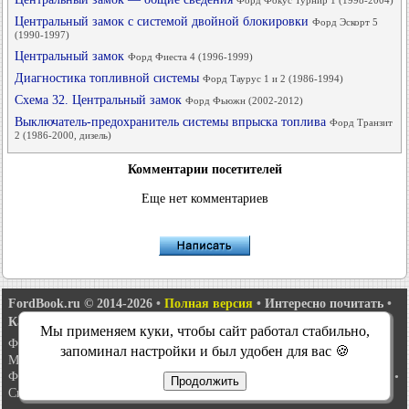
Форд Фокус Турнир 1 (1998-2004)
Центральный замок с системой двойной блокировки
Форд Эскорт 5
(1990-1997)
Центральный замок
Форд Фиеста 4 (1996-1999)
Диагностика топливной системы
Форд Таурус 1 и 2 (1986-1994)
Схема 32. Центральный замок
Форд Фьюжн (2002-2012)
Выключатель-предохранитель системы впрыска топлива
Форд Транзит
2 (1986-2000, дизель)
Комментарии посетителей
Еще нет комментариев
FordBook.ru © 2014-2026
•
Полная версия
•
Интересно почитать
•
Карта сайта
•
Поиск по сайту
•
Связь с администрацией
Мы применяем куки, чтобы сайт работал стабильно,
Фокус 1
•
Фокус Турнир 1
•
Фокус 2
•
Мондео 1
•
Мондео 1 и 2
•
запоминал настройки и был удобен для вас 🍪
Мондео 2
•
Мондео 3
•
Мондео 4
•
Эскорт 3
•
Эскорт 4
•
Эскорт 5
•
Фиеста 2
•
Фиеста 4
•
Таурус 1 и 2
•
Фьюжн
•
Скорпио 1
•
Скорпио 2
•
Продолжить
Сиерра
•
Транзит 2