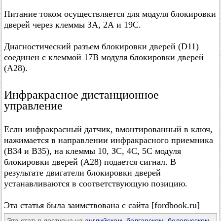
Питание током осуществляется для модуля блокировки
дверей через клеммы ЗА, 2А и 19С.
Диагностический разъем блокировки дверей (D11)
соединен с клеммой 17В модуля блокировки дверей
(А28).
Инфракрасное дистанционное
управление
Если инфракрасный датчик, вмонтированный в ключ,
нажимается в направлении инфракрасного приемника
(В34 и В35), на клеммы 10, ЗС, 4С, 5С модуля
блокировки дверей (А28) подается сигнал. В
результате двигатели блокировки дверей
устанавливаются в соответствующую позицию.
Эта статья была заимствована с сайта [fordbook.ru]
Эта статья доступна на
английском
,
болгарском
,
белорусском
,