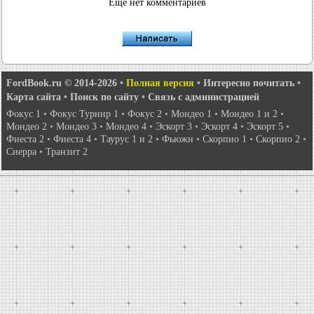
Еще нет комментариев
FordBook.ru © 2014-2026
•
Полная версия
•
Интересно почитать
•
Карта сайта
•
Поиск по сайту
•
Связь с администрацией
Фокус 1
•
Фокус Турнир 1
•
Фокус 2
•
Мондео 1
•
Мондео 1 и 2
•
Мондео 2
•
Мондео 3
•
Мондео 4
•
Эскорт 3
•
Эскорт 4
•
Эскорт 5
•
Фиеста 2
•
Фиеста 4
•
Таурус 1 и 2
•
Фьюжн
•
Скорпио 1
•
Скорпио 2
•
Сиерра
•
Транзит 2