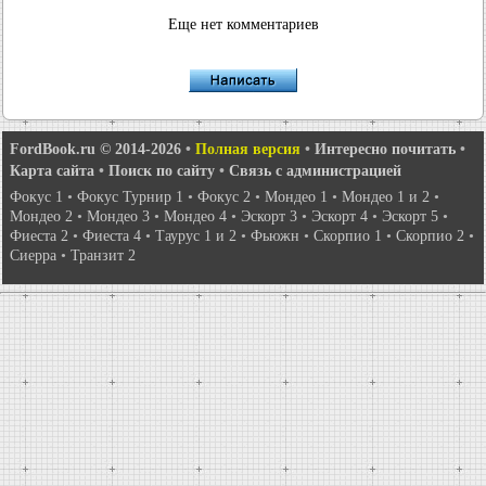
Еще нет комментариев
FordBook.ru © 2014-2026
•
Полная версия
•
Интересно почитать
•
Карта сайта
•
Поиск по сайту
•
Связь с администрацией
Фокус 1
•
Фокус Турнир 1
•
Фокус 2
•
Мондео 1
•
Мондео 1 и 2
•
Мондео 2
•
Мондео 3
•
Мондео 4
•
Эскорт 3
•
Эскорт 4
•
Эскорт 5
•
Фиеста 2
•
Фиеста 4
•
Таурус 1 и 2
•
Фьюжн
•
Скорпио 1
•
Скорпио 2
•
Сиерра
•
Транзит 2