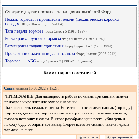
Смотрите другие похожие статьи для автомобилей Форд:
Педаль тормоза и кронштейн педали (механическая коробка
передач)
Форд Фокус 1 (1998-2004)
Тяга педали тормоза
Форд Эскорт 5 (1990-1997)
Регулировка ручного тормоза
Форд Фиеста 2 (1983-1989)
Регулировка педали сцепления
Форд Таурус 1 и 2 (1986-1994)
Проверка положения педали тормоза
Форд Фьюжн (2002-2012)
Тормоза — АБС
Форд Транзит 2 (1986-2000, дизель)
Комментарии посетителей
Саша
написал 15.06.2022 в 15:27:
"ПРИМЕЧАНИЕ: Для наглядности работа показана при снятых панели
приборов и кронштейне рулевой колонки."
Пытаюсь снять педаль тормоза. Естественно не снимая панель (торпеду).
Картинка, где пятую верхнюю гайку откручивают рожковым ключом,
вызвала истерику и слезы. В итоге разобрано куча всего, убил день и
походу буду собирать все назад. Скорее всего не снимая панель педаль
тормоза не снять.
ответить
цитировать