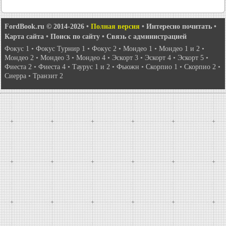
FordBook.ru © 2014-2026
•
Полная версия
•
Интересно почитать
•
Карта сайта
•
Поиск по сайту
•
Связь с администрацией
Фокус 1
•
Фокус Турнир 1
•
Фокус 2
•
Мондео 1
•
Мондео 1 и 2
•
Мондео 2
•
Мондео 3
•
Мондео 4
•
Эскорт 3
•
Эскорт 4
•
Эскорт 5
•
Фиеста 2
•
Фиеста 4
•
Таурус 1 и 2
•
Фьюжн
•
Скорпио 1
•
Скорпио 2
•
Сиерра
•
Транзит 2