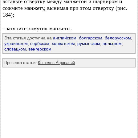
вставьте отвертку между манжетой и шарниром и
сожмите манжету, вынимая при этом отвертку (рис.
184);
- затяните хомутик манжеты.
Эта статья доступна на
английском
,
болгарском
,
белорусском
,
украинском
,
сербском
,
хорватском
,
румынском
,
польском
,
словацком
,
венгерском
Проверка статьи:
Кошелев Афанасий