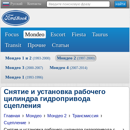
Русский
Контакты
Focus
Mondeo
Escort
Fiesta
Taurus
Transit
Прочие
Статьи
Мондео 1 и 2
Мондео 2
(1993-2000)
(1997-2000)
Мондео 3
Мондео 4
(2000-2007)
(2007-2014)
Мондео 1
(1993-1996)
Снятие и установка рабочего
цилиндра гидропривода
сцепления
Главная
Мондео
Мондео 2
Трансмиссия
Сцепление
Снятие и установка рабочего цилиндра гидропривода сцепления