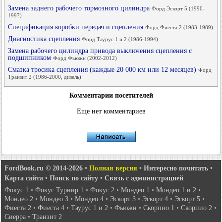
Замена заднего рабочего тормозного цилиндра
Форд Эскорт 5 (1990-
1997)
Спецификация коробки передач и сцепления
Форд Фиеста 2 (1983-1989)
Диагностика сцепления
Форд Таурус 1 и 2 (1986-1994)
Замена рабочего цилиндра привода выключения сцепления с
подшипником
Форд Фьюжн (2002-2012)
Смазка тросика сцепления (каждые 20 000 км или 12 месяцев)
Форд
Транзит 2 (1986-2000, дизель)
Комментарии посетителей
Еще нет комментариев
FordBook.ru © 2014-2026
•
Полная версия
•
Интересно почитать
•
Карта сайта
•
Поиск по сайту
•
Связь с администрацией
Фокус 1
•
Фокус Турнир 1
•
Фокус 2
•
Мондео 1
•
Мондео 1 и 2
•
Мондео 2
•
Мондео 3
•
Мондео 4
•
Эскорт 3
•
Эскорт 4
•
Эскорт 5
•
Фиеста 2
•
Фиеста 4
•
Таурус 1 и 2
•
Фьюжн
•
Скорпио 1
•
Скорпио 2
•
Сиерра
•
Транзит 2