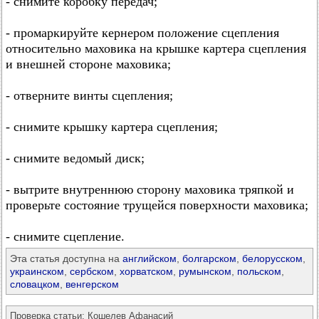
- снимите коробку передач;
- промаркируйте кернером положение сцепления
относительно маховика на крышке картера сцепления
и внешней стороне маховика;
- отверните винты сцепления;
- снимите крышку картера сцепления;
- снимите ведомый диск;
- вытрите внутреннюю сторону маховика тряпкой и
проверьте состояние трущейся поверхности маховика;
- снимите сцепление.
Эта статья доступна на
английском
,
болгарском
,
белорусском
,
украинском
,
сербском
,
хорватском
,
румынском
,
польском
,
словацком
,
венгерском
Проверка статьи:
Кошелев Афанасий