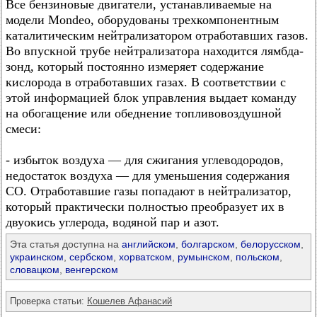
Все бензиновые двигатели, устанавливаемые на
модели Mondeo, оборудованы трехкомпонентным
каталитическим нейтрализатором отработавших газов.
Во впускной трубе нейтрализатора находится лямбда-
зонд, который постоянно измеряет содержание
кислорода в отработавших газах. В соответствии с
этой информацией блок управления выдает команду
на обогащение или обеднение топливовоздушной
смеси:
- избыток воздуха — для сжигания углеводородов,
недостаток воздуха — для уменьшения содержания
CO. Отработавшие газы попадают в нейтрализатор,
который практически полностью преобразует их в
двуокись углерода, водяной пар и азот.
Эта статья доступна на
английском
,
болгарском
,
белорусском
,
украинском
,
сербском
,
хорватском
,
румынском
,
польском
,
словацком
,
венгерском
Проверка статьи:
Кошелев Афанасий