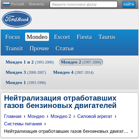
Русский
Контакты
Focus
Mondeo
Escort
Fiesta
Taurus
Transit
Прочие
Статьи
Мондео 1 и 2
Мондео 2
(1993-2000)
(1997-2000)
Мондео 3
Мондео 4
(2000-2007)
(2007-2014)
Мондео 1
(1993-1996)
Нейтрализация отработавших
газов бензиновых двигателей
Главная
Мондео
Мондео 2
Силовой агрегат
Системы питания
Нейтрализация отработавших газов бензиновых двигателей