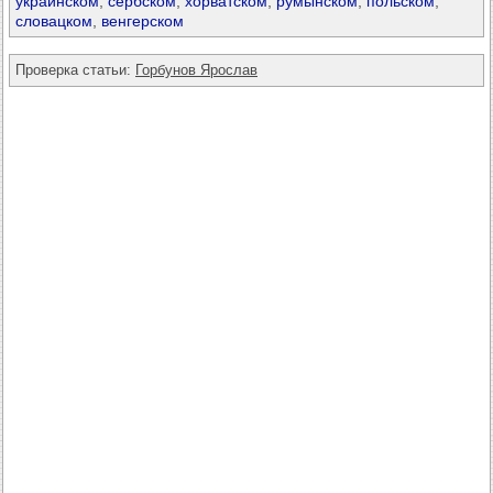
украинском
,
сербском
,
хорватском
,
румынском
,
польском
,
словацком
,
венгерском
Проверка статьи:
Горбунов Ярослав