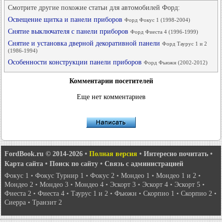
Смотрите другие похожие статьи для автомобилей Форд:
Освещение щитка и панели приборов
Форд Фокус 1 (1998-2004)
Снятие выключателя с панели приборов
Форд Фиеста 4 (1996-1999)
Снятие и установка дверной декоративной панели
Форд Таурус 1 и 2
(1986-1994)
Особенности конструкции панели приборов
Форд Фьюжн (2002-2012)
Комментарии посетителей
Еще нет комментариев
FordBook.ru © 2014-2026
•
Полная версия
•
Интересно почитать
•
Карта сайта
•
Поиск по сайту
•
Связь с администрацией
Фокус 1
•
Фокус Турнир 1
•
Фокус 2
•
Мондео 1
•
Мондео 1 и 2
•
Мондео 2
•
Мондео 3
•
Мондео 4
•
Эскорт 3
•
Эскорт 4
•
Эскорт 5
•
Фиеста 2
•
Фиеста 4
•
Таурус 1 и 2
•
Фьюжн
•
Скорпио 1
•
Скорпио 2
•
Сиерра
•
Транзит 2