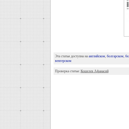
Эта статья доступна на
английском
,
болгарском
,
бе
венгерском
Проверка статьи:
Кошелев Афанасий