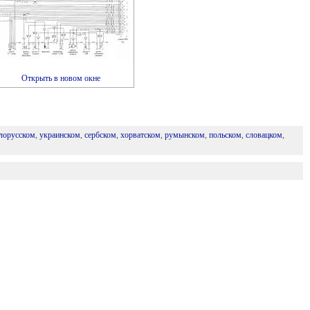
Открыть в новом окне
лорусском
,
украинском
,
сербском
,
хорватском
,
румынском
,
польском
,
словацком
,