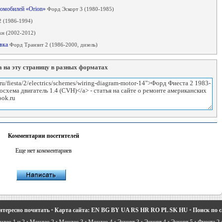
томобилей «Orion»
Форд Эскорт 3 (1980-1985)
2 (1986-1994)
н (2002-2012)
овка
Форд Транзит 2 (1986-2000, дизель)
 на эту страницу в разных форматах
Комментарии посетителей
Еще нет комментариев
нтересно почитать
•
Карта сайта:
EN
BG
BY
UA
RS
HR
RO
PL
SK
HU
•
Поиск по 