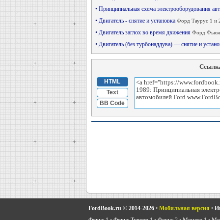
• Принципиальная схема электрооборудования ав
• Двигатель - снятие и установка
Форд Таурус 1 и 
• Двигатель заглох во время движения
Форд Фьюж
• Двигатель (без турбонаддува) — снятие и устан
Ссылка
HTML
Text
BB Code
FordBook.ru © 2014-2026
•
Мобильная версия
•
И