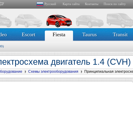
Русский
Карта сайта
Контакты
Поиск по сайту
deo
Escort
Fiesta
Taurus
Transit
99)
ектросхема двигатель 1.4 (CVH
борудование
Схемы электрооборудования
Принципиальная электросхе