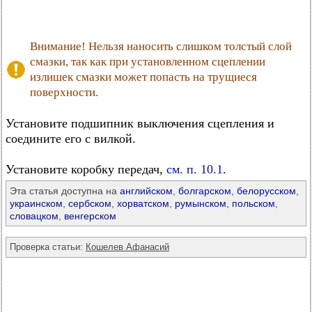
Внимание! Нельзя наносить слишком толстый слой
смазки, так как при установленном сцеплении
излишек смазки может попасть на трущиеся
поверхности.
Установите подшипник выключения сцепления и
соедините его с вилкой.
Установите коробку передач,
см. п. 10.1
.
Эта статья доступна на
английском
,
болгарском
,
белорусском
,
украинском
,
сербском
,
хорватском
,
румынском
,
польском
,
словацком
,
венгерском
Проверка статьи:
Кошелев Афанасий