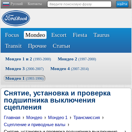
Русский
Контакты
Focus
Mondeo
Escort
Fiesta
Taurus
Transit
Прочие
Статьи
Мондео 1 и 2
Мондео 2
(1993-2000)
(1997-2000)
Мондео 3
Мондео 4
(2000-2007)
(2007-2014)
Мондео 1
(1993-1996)
Снятие, установка и проверка
подшипника выключения
сцепления
Главная
Мондео
Мондео 1
Трансмиссия
Сцепление и приводные валы
Снятие, установка и проверка подшипника выключения сцепления