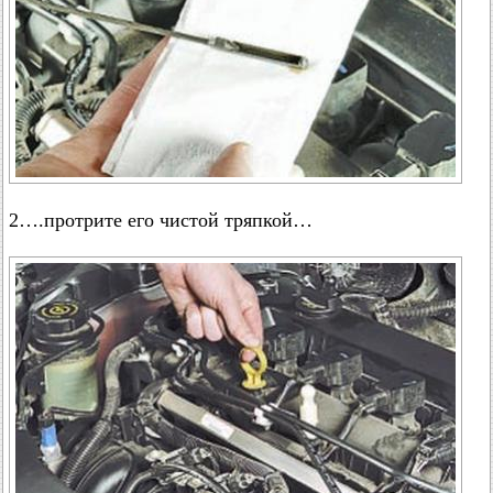
2….протрите его чистой тряпкой…